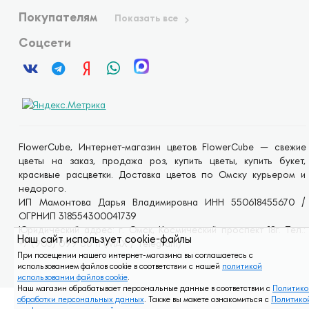
Покупателям
Показать все
Соцсети
FlowerCube, Интернет-магазин цветов FlowerCube — свежие
цветы на заказ, продажа роз, купить цветы, купить букет,
красивые расцветки. Доставка цветов по Омску курьером и
недорого.
ИП Мамонтова Дарья Владимировна ИНН 550618455670 /
ОГРНИП 318554300041739
Юридический адрес: г. Омск, Космический проспект 18г. Тел.:
Наш сайт использует cookie-файлы
+7 (905) 099 66 11 (MAX / Telegram)
При посещении нашего интернет-магазина вы соглашаетесь с
использованием файлов cookie в соответствии с нашей
политикой
использовании файлов cookie
.
Наш магазин обрабатывает персональные данные в соответствии с
Политико
обработки персональных данных
. Также вы можете ознакомиться с
Политико