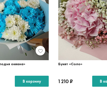
лодия океана»
Букет «Соло»
1 210
₽
В корзину
В к