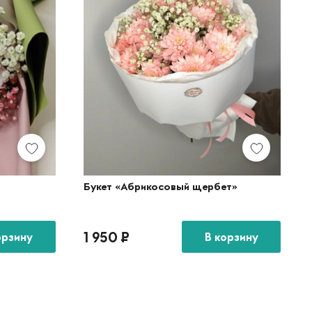
Букет «Абрикосовый щербет»
1 950
₽
орзину
В корзину