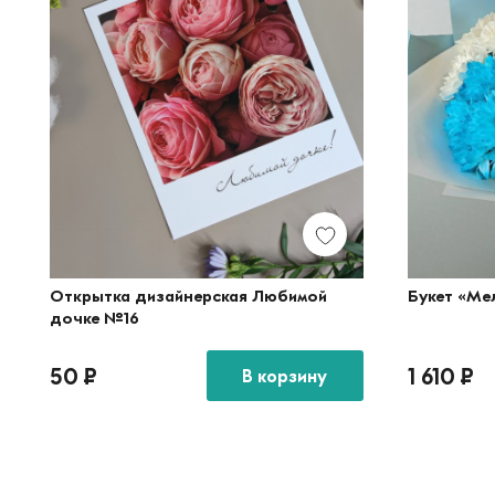
Открытка дизайнерская Любимой
Букет «Ме
дочке №16
50
₽
1 610
₽
В корзину