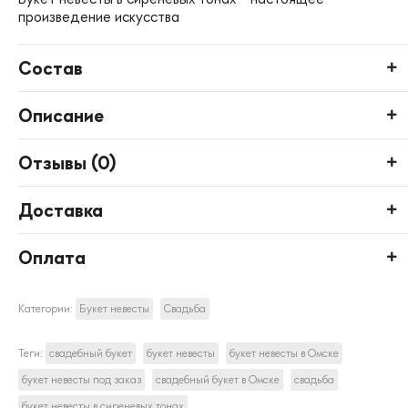
произведение искусства
Состав
Описание
Отзывы (
0
)
Доставка
Оплата
Категории:
Букет невесты
Свадьба
Теги:
свадебный букет
букет невесты
букет невесты в Омске
букет невесты под заказ
свадебный букет в Омске
свадьба
букет невесты в сиреневых тонах