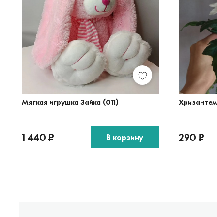
Мягкая игрушка Зайка (011)
Хризантем
1 440
₽
290
₽
В корзину