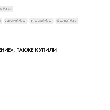
е букеты
т
авторский букет
шикарный букет
объемный букет
НИЕ», ТАКЖЕ КУПИЛИ