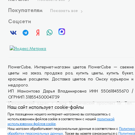
Покупателям
Показать все
Соцсети
FlowerCube, Интернет-магазин цветов FlowerCube — свежие
цветы на заказ, продажа роз, купить цветы, купить букет,
красивые расцветки. Доставка цветов по Омску курьером и
недорого.
ИП Мамонтова Дарья Владимировна ИНН 550618455670 /
ОГРНИП 318554300041739
Юридический адрес: г. Омск, Космический проспект 18г. Тел.:
Наш сайт использует cookie-файлы
+7 (905) 099 66 11 (MAX / Telegram)
При посещении нашего интернет-магазина вы соглашаетесь с
использованием файлов cookie в соответствии с нашей
политикой
использовании файлов cookie
.
Наш магазин обрабатывает персональные данные в соответствии с
Политико
обработки персональных данных
. Также вы можете ознакомиться с
Политико