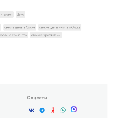
антемами
Цена
т
свежие цветы в Омске
свежие цветы купить в Омске
корзина хризантем
стойкие хризантемы
Соцсети