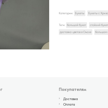
Категории:
Букеты
Букеты с Хриз
Теги:
большой букет
стойкий буке
доставка цветов в Омске
большая 
г
Покупателям
Доставка
Оплата