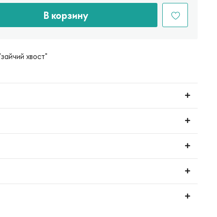
В корзину
зайчий хвост"