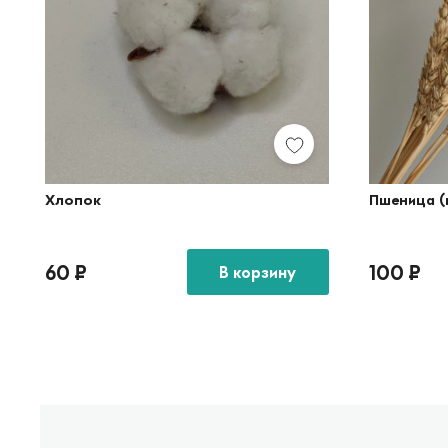
Хлопок
Пшеница (
60
₽
100
₽
В корзину