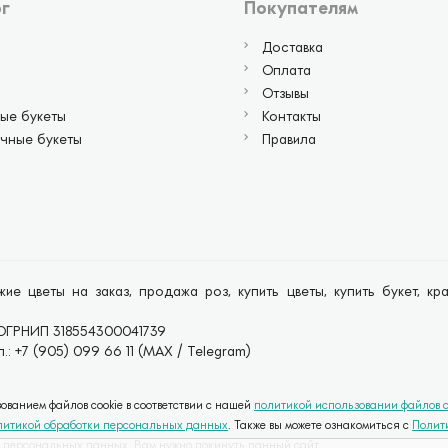
г
Покупателям
Доставка
Оплата
Отзывы
ые букеты
Контакты
чные букеты
Правила
ие цветы на заказ, продажа роз, купить цветы, купить букет, к
ОГРНИП 318554300041739
.: +7 (905) 099 66 11 (MAX / Telegram)
ванием файлов cookie в соответствии с нашей
политикой использовании файлов c
литикой обработки персональных данных
. Также вы можете ознакомиться с
Полит
их персональных данных, Вам нужно покинуть данный сайт.