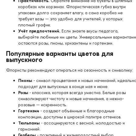
Практичность.
Обратите внимание на букеты в шляпных
коробках или корзинах. Флористическая губка внутри
упаковки долго сохраняет влагу, а сама коробка не
требует вазы — это удобно для учителей, у которых
плотный график.
Учёт предпочтений.
Если знаете вкусы педагога,
выбирайте любимые им цветы. Универсальными вариантами
остаются розы, пионы, хризантемы и гортензии.
Популярные варианты цветов для
выпускного
Флористы рекомендуют опираться на сезонность и символику:
Пионы
- символ процветания и новых начинаний, идеальн
подходят для выпускных в конце мая и июне.
Розы
- классика, которая всегда уместна. Белые розы
символизируют чистоту и новые начинания, а нежно-
розовые — искренность.
Гортензии
- создают объёмные и благородные
композиции, доступны в широкой палитре оттенков.
Тюльпаны
- ассоциируются с весной, молодостью и
гармонией.
Герберы
- позитивный и жизнерадостный выбор.